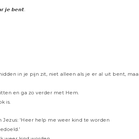
𝙧 𝙟𝙚 𝙗𝙚𝙣𝙩.
 midden in je pijn zit, niet alleen als je er al uit bent, 
 zitten en ga zo verder met Hem.
k is.
 aan Jezus: ‘Heer help me weer kind te worden
edoeld.’
ijk weer kind worden.