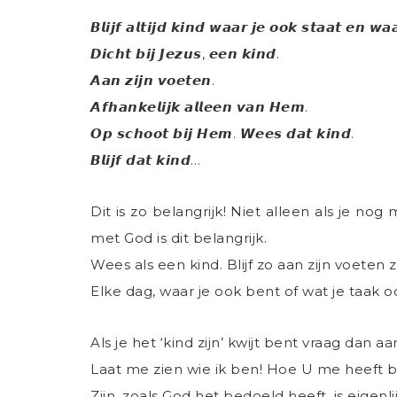
𝘽𝙡𝙞𝙟𝙛 𝙖𝙡𝙩𝙞𝙟𝙙 𝙠𝙞𝙣𝙙 𝙬𝙖𝙖𝙧 𝙟𝙚 𝙤𝙤𝙠 𝙨𝙩𝙖𝙖𝙩 𝙚𝙣 𝙬𝙖
𝘿𝙞𝙘𝙝𝙩 𝙗𝙞𝙟 𝙅𝙚𝙯𝙪𝙨, 𝙚𝙚𝙣 𝙠𝙞𝙣𝙙.
𝘼𝙖𝙣 𝙯𝙞𝙟𝙣 𝙫𝙤𝙚𝙩𝙚𝙣.
𝘼𝙛𝙝𝙖𝙣𝙠𝙚𝙡𝙞𝙟𝙠 𝙖𝙡𝙡𝙚𝙚𝙣 𝙫𝙖𝙣 𝙃𝙚𝙢.
𝙊𝙥 𝙨𝙘𝙝𝙤𝙤𝙩 𝙗𝙞𝙟 𝙃𝙚𝙢. 𝙒𝙚𝙚𝙨 𝙙𝙖𝙩 𝙠𝙞𝙣𝙙.
𝘽𝙡𝙞𝙟𝙛 𝙙𝙖𝙩 𝙠𝙞𝙣𝙙…
Dit is zo belangrijk! Niet alleen als je nog
met God is dit belangrijk.
Wees als een kind. Blijf zo aan zijn voeten
Elke dag, waar je ook bent of wat je taak oo
Als je het ‘kind zijn’ kwijt bent vraag dan
Laat me zien wie ik ben! Hoe U me heeft b
Zijn, zoals God het bedoeld heeft, is eigenl