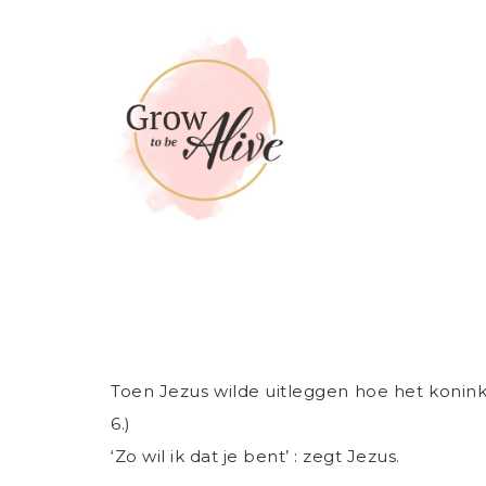
Additional
Skip
to
Praktijk
menu
main
voor
content
coaching
en
herstel
Toen Jezus wilde uitleggen hoe het koninkri
6.)
‘Zo wil ik dat je bent’ : zegt Jezus.