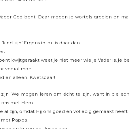
Vader God bent. Daar mogen je wortels groeien en mag 
‘kind zijn’ Ergens in jou is daar dan
er.
ent kwijtgeraakt weet je niet meer wie je Vader is, je b
r vooral moet.
nd en alleen. Kwetsbaar!
te zijn. We mogen leren om écht te zijn, want in die 
 reis met Hem.
te al zijn, omdat Hij ons goed en volledig gemaakt heeft.
, met Pappa.
 leven en kun je het leven aan.