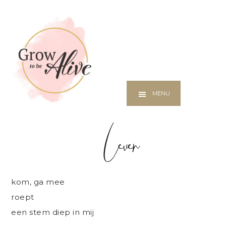
Additional
Skip
menu
to
Praktijk
main
voor
content
coaching
en
herstel
MENU
Leven
kom, ga mee
roept
een stem diep in mij