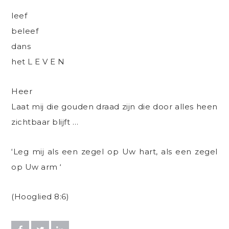
leef
beleef
dans
het L E V E N
Heer
Laat mij die gouden draad zijn die door alles heen
zichtbaar blijft …
‘Leg mij als een zegel op Uw hart, als een zegel
op Uw arm ‘
(Hooglied 8:6)