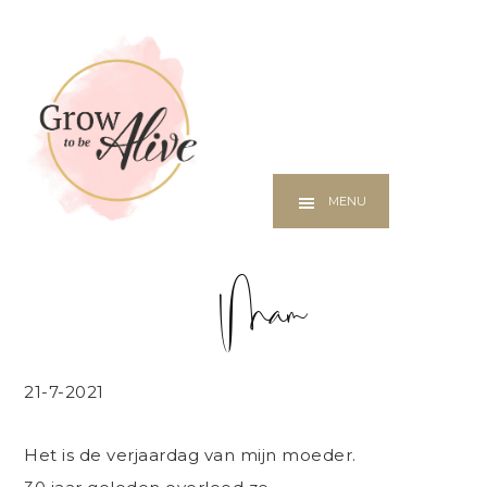
Additional
Skip
menu
to
Praktijk
main
voor
content
coaching
en
herstel
MENU
Mam
21-7-2021
Het is de verjaardag van mijn moeder.