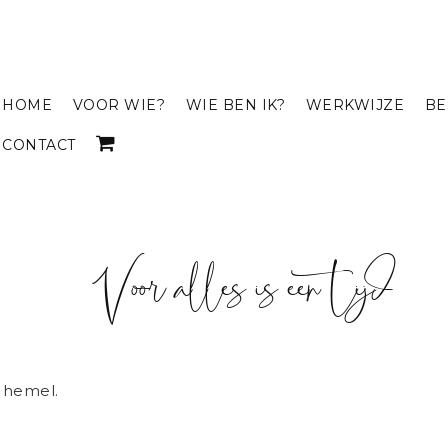
HOME
VOOR WIE?
WIE BEN IK?
WERKWIJZE
BE
CONTACT
Voor alles is een tijd
e hemel.