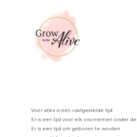
Additional
Skip
to
Praktijk
menu
main
voor
content
coaching
en
herstel
Voor alles is een vastgestelde tijd.
Er is een tijd voor elk voornemen onder d
Er is een tijd om geboren te worden