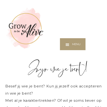
Additional
Skip
menu
to
Praktijk
main
voor
content
coaching
en
herstel
MENU
Zijn wie je bent!
Besef jij wie je bent? Kun jij jezelf ook accepteren
in wie je bent?
Met al je karaktertrekken? Of wil je soms liever op